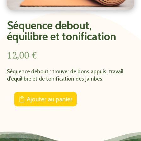
Séquence debout,
équilibre et tonification
12,00
€
Séquence debout : trouver de bons appuis, travail
d’équilibre et de tonification des jambes.
Ajouter au panier
quantité
de
Séquence
debout,
équilibre
et