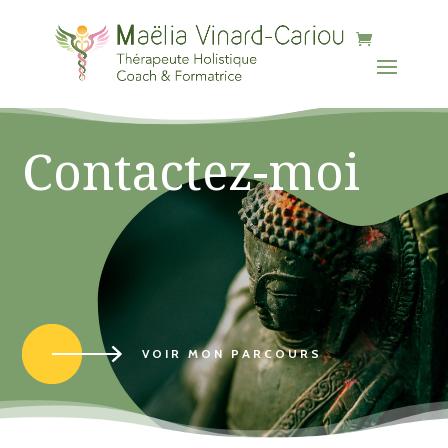
b90f-882cc0feff03
Contactez-moi
VOIR MON PARCOURS