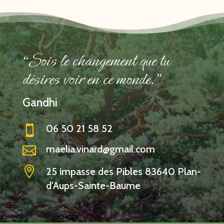
“Sois le changement que tu
désires voir en ce monde."
Gandhi
06 50 21 58 52

maelia.vinard@gmail.com


25 impasse des Pibles 83640 Plan-
d'Aups-Sainte-Baume