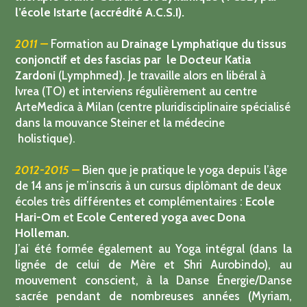
thérapie Cranio-Sacrale Biodynamique (TCSB) par
l’école Istarte (accrédité A.C.S.I).
2011 –
Formation au
Drainage Lymphatique du tissus
conjonctif et des fascias par le Docteur Katia
Zardoni
(Lymphmed). Je travaille alors en libéral à
Ivrea (TO) et interviens régulièrement au centre
ArteMedica à Milan (centre pluridisciplinaire spécialisé
dans la mouvance Steiner et la médecine
holistique).
2012-2015 –
Bien que je pratique le yoga depuis l’âge
de 14 ans je m’inscris à un cursus diplômant de deux
écoles très différentes et complémentaires :
Ecole
Hari-Om
et
Ecole Centered yoga avec Dona
Holleman.
J’ai été formée également au Yoga intégral (dans la
lignée de celui de Mère et Shri Aurobindo), au
mouvement conscient, à la Danse Énergie/Danse