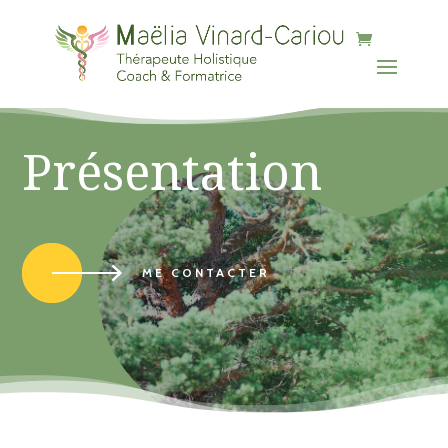
b90f-882cc0feff03
Présentation
ME CONTACTER